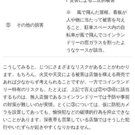
l 災害による二次的被害
※ 風で飛んだ屋根、看板が
人や物に当たって被害を与え
⑤ その他の損害
ること、駐車スペース内の自
転車が風で飛んでコインラン
ドリーの窓ガラスを割ったよ
うなケースが該当。
こうしてみると、じつにさまざまなリスクがあることがわかり
ます。もちろん、火災や天災による被害は店舗を構える商売で
あれば少なからず考えられることですが、一方でコインランド
リー特有のリスクも。たとえば、上記で言えば②や③④に該当
するものは、無人店舗であるコインランドリーでは予防や事前
の対策が難しいのが実情。とくに③については、仮に防犯カメ
ラを設置してあっても、愉快犯などの破壊的行為を抑止できな
いことがあります。深夜帯も営業している店舗ではそうした犯
行やいたずらが起きやすくなりかねません。