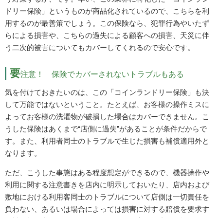
ドリー保険」というものが商品化されているので、こちらを利
用するのが最善策でしょう。この保険なら、犯罪行為やいたず
らによる損害や、こちらの過失による顧客への損害、天災に伴
う二次的被害についてもカバーしてくれるので安心です。
要
注意！ 保険でカバーされないトラブルもある
気を付けておきたいのは、この「コインランドリー保険」も決
して万能ではないということ。たとえば、お客様の操作ミスに
よってお客様の洗濯物が破損した場合はカバーできません。こ
うした保険はあくまで“店側に過失”があることが条件だからで
す。また、利用者同士のトラブルで生じた損害も補償適用外と
なります。
ただ、こうした事態はある程度想定ができるので、機器操作や
利用に関する注意書きを店内に明示しておいたり、店内および
敷地における利用客同士のトラブルについて店側は一切責任を
負わない、あるいは場合によっては損害に対する賠償を要求す