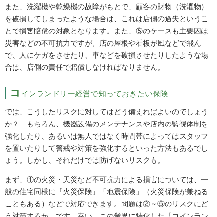
また、洗濯機や乾燥機の故障がもとで、顧客の財物（洗濯物）
を破損してしまったような場合は、これは店側の過失というこ
とで損害賠償の対象となります。また、⑤のケースも主要因は
災害などの不可抗力ですが、店の屋根や看板が風などで飛ん
で、人にケガをさせたり、車などを破損させたりしたような場
合は、店側の責任で賠償しなければなりません。
コ
インランドリー経営で知っておきたい保険
では、こうしたリスクに対してはどう備えればよいのでしょう
か？ もちろん、機器設備のメンテナンスや店内の監視体制を
強化したり、あるいは無人ではなく時間帯によってはスタッフ
を置いたりして警戒や対策を強化するといった方法もあるでし
ょう。しかし、それだけでは防げないリスクも。
まず、①の火災・天災など不可抗力による損害については、一
般の住宅同様に「火災保険」「地震保険」（火災保険が兼ねる
こともある）などで対応できます。問題は②～⑤のリスクにど
う対策するか、です。幸い、この業界に特化した「コインラン